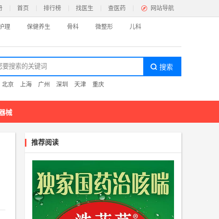
册
首页
排行榜
找医生
查医药
网站导航
护理
保健养生
骨科
微整形
儿科
：
北京
上海
广州
深圳
天津
重庆
神心理
色疗愈
名医百科
器械
科
推荐阅读
色门诊
名医百科
容护理
身纤体
祛斑祛痘
黑发植发
皮肤护理