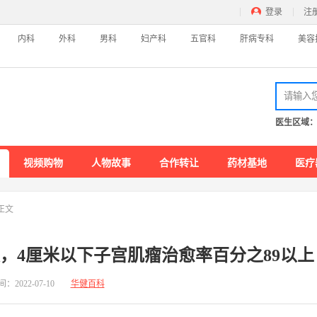
登录
注
内科
外科
男科
妇产科
五官科
肝病专科
美容
医生区域
皮肤病科
精
特色门诊
名医百科
特
视频购物
人物故事
合作转让
药材基地
医疗
外科
男
正文
特色门诊
名医百科
特
，4厘米以下子宫肌瘤治愈率百分之89以上
五官科
美
间：
2022-07-10
华健百科
特色门诊
名医百科
瘦