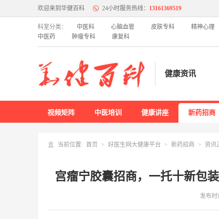
欢迎来到华健百科
24小时服务热线：
13161369519
科室分类：
中医科
心脑血管
皮肤专科
精神心理
中医药
肿瘤专科
康复科
中医科
特色门诊
名医百科
健康资讯
心脑血管
特色门诊
名医百科
视频矩阵
中医培训
健康讲座
新药招商
内科
当前位置:
首页
好医生网大健康平台
新药招商
资讯
特色门诊
名医百科
宫瘤宁胶囊招商，一托十新包装
妇产科
发布时
特色门诊
名医百科