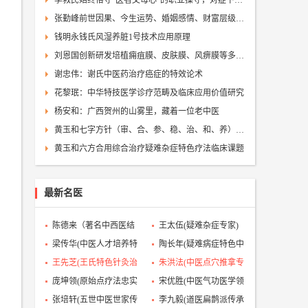
李救民始终恪守"医者父母心"的职业操守，对症下药，绝不盲目收取医药费
张勤峰前世因果、今生运势、婚姻感情、财富层级、事业方向、健康长寿全析
钱明永钱氏风湿养脏1号技术应用原理
刘恩国创新研发培植痈疽膜、皮肤膜、风痹膜等多种外用康养功能膜技术探析
谢忠伟：谢氏中医药治疗癌症的特效论术
花黎珉：中华特技医学诊疗范畴及临床应用价值研究
杨安和：广西贺州的山雾里，藏着一位老中医
黄玉和七字方针（审、合、参、稳、治、和、养）综合治疗疑难杂症特色疗法学术研究
黄玉和六方合用综合治疗疑难杂症特色疗法临床课题
最新名医
陈德来（著名中西医结
王太伍(疑难杂症专家)
合理疗专家）
梁传华(中医人才培养特
陶长年‌(疑难病症特色中
色诊疗导师)
医专家)
王先芝(王氏特色针灸治
朱洪法(中医点穴推拿专
疗瘫痪疗法创始人)
家)
庞坤领(原始点疗法忠实
宋优胜(中医气功医学领
践行者)
域开拓者)
张培轩(五世中医世家传
李九毅(道医扁鹊派传承