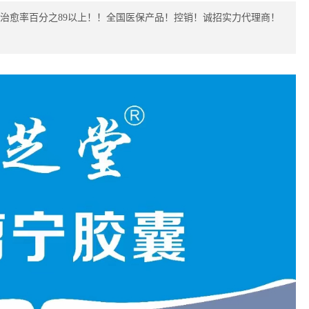
治愈率百分之89以上！！全国医保产品！控销！诚招实力代理商！
骨科
微
特色门诊
名医百科
特
中医药
肿
特色门诊
名医百科
特
肝病专科
特色门诊
名医百科