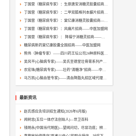
丁国营（糖尿病专家）：生原唐安消糖灵胶囊招商——中医加盟网
丁国营（糖尿病专家）：二甲双胍格列本脲片招商——中医加盟网
丁国营（糖尿病专家）：棠亿康消糖灵胶囊招商——中医加盟网
丁国营（糖尿病专家）：风痛片招商——中医加盟网
丁国营（糖尿病专家）： 降福宁消糖灵招商——中医加盟网
糖尿病新药棠亿康胶囊全国招商——中医加盟网
熊伟（肿瘤专家）——四川药王坛公司24种原料医药招商——中医加盟网
吴风平(心脑病专家)——吴氏至德堂壮骨膏系列产品招商——中医加盟网
农宏珠(糖尿病专家)——壮药“清糖净”招商——中医加盟网
马万凯(心脑血管专家)——清血降脂丸招区域代理商——中医加盟网
最新资讯
赵氏感应灸培训招生通知(2026年6月版)
闻树忠(五位一体疗法创始人)—世卫百科
钱明永(中国当代明医)—望闻问切，尽显功底；辨证施治，药到病除—世卫百科