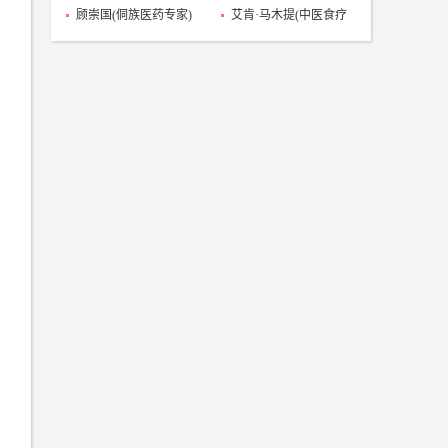
人)
人)
顾崇国(侗族医药专家)
艾肯·马木提(中医食疗
传承人)